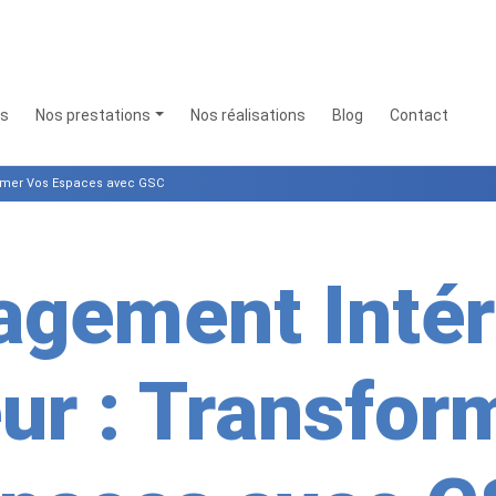
os
Nos prestations
Nos réalisations
Blog
Contact
ormer Vos Espaces avec GSC
gement Intéri
eur : Transfor