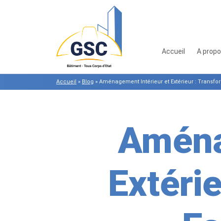
Accueil
A prop
Accueil
»
Blog
»
Aménagement Intérieur et Extérieur : Transf
Aména
Extéri