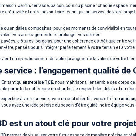
 maison. Jardin, terrasse, balcon, cour ou piscine : chaque espace mér
e créativité et notre savoir-faire technique au service de votre projet
lle ou en dalles composites, pour des moments de convivialité en tout
n valeur vos aménagements et prolonger vos soirées.
s pavées, clôtures, pergolas, pour une cohérence esthétique entre vo
en-être, pensés pour s’intégrer parfaitement à votre terrain et à votre
evient un investissement durable qui augmente la valeur de votre bien t
e service : l’engagement qualité de
. En tant qu’
entreprise TCE
, nous maîtrisons l’ensemble des corps de 
bale garantit la cohérence du chantier, le respect des délais et un résu
xpertise à votre service, avec un seul objectif : vous offrir un
aménage
vous ayez une idée précise ou besoin d’être guidé, notre équipe vous é
D est un atout clé pour votre projet
D permet de visualiser votre futur espace de manière précise et réalis