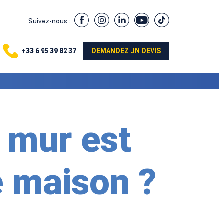
Suivez-nous :
+33 6 95 39 82 37
DEMANDEZ UN DEVIS
 mur est
e maison ?