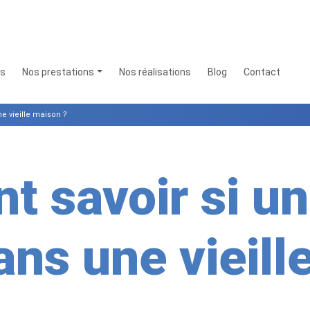
os
Nos prestations
Nos réalisations
Blog
Contact
e vieille maison ?
 savoir si un
ans une vieill