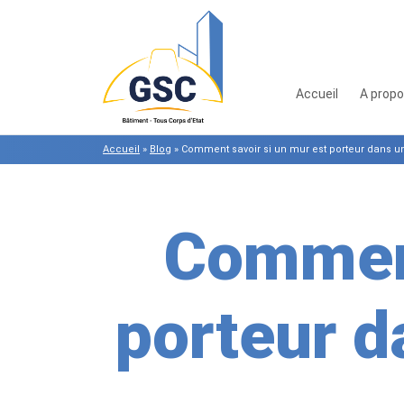
Accueil
A prop
Accueil
»
Blog
»
Comment savoir si un mur est porteur dans un
Comment
porteur d