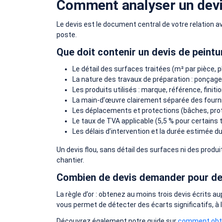
Comment analyser un devis
Le devis est le document central de votre relation av
poste.
Que doit contenir un devis de peintu
Le détail des surfaces traitées (m² par pièce, p
La nature des travaux de préparation : ponçage
Les produits utilisés : marque, référence, finit
La main-d’œuvre clairement séparée des fourni
Les déplacements et protections (bâches, prote
Le taux de TVA applicable (5,5 % pour certains 
Les délais d’intervention et la durée estimée du
Un devis flou, sans détail des surfaces ni des prod
chantier.
Combien de devis demander pour des
La règle d’or : obtenez au moins trois devis écrits 
vous permet de détecter des écarts significatifs, à
Découvrez également notre guide sur
comment obten