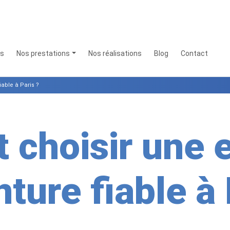
os
Nos prestations
Nos réalisations
Blog
Contact
able à Paris ?
choisir une e
nture fiable à 