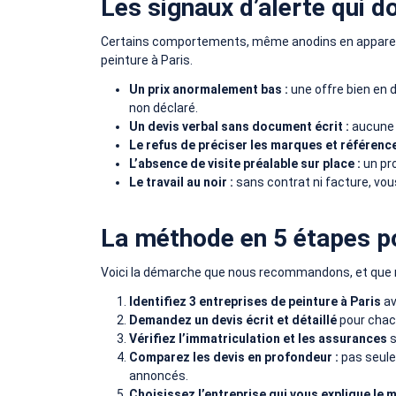
Les signaux d’alerte qui d
Certains comportements, même anodins en apparence,
peinture à Paris.
Un prix anormalement bas :
une offre bien en 
non déclaré.
Un devis verbal sans document écrit :
aucune 
Le refus de préciser les marques et référenc
L’absence de visite préalable sur place :
un pro
Le travail au noir :
sans contrat ni facture, vou
La méthode en 5 étapes pou
Voici la démarche que nous recommandons, et que 
Identifiez 3 entreprises de peinture à Paris
av
Demandez un devis écrit et détaillé
pour chacu
Vérifiez l’immatriculation et les assurances
s
Comparez les devis en profondeur :
pas seule
annoncés.
Choisissez l’entreprise qui vous explique le mi