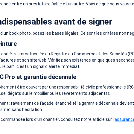
rence entre un prestataire fiable et un autre. Voici ce que nous vous 
indispensables avant de signer
 d’un book photo, posez les bases légales. Ce sont les critères non né
einture
is doit être immatriculée au Registre du Commerce et des Sociétés (R
 factures et son site web. Vérifiez son existence en quelques secondes
e part, c’est un signal d’alerte immédiat.
C Pro et garantie décennale
toirement être couvert par une responsabilité civile professionnelle (R
e, dégâts sur le mobilier ou les revêtements adjacents).
timent : ravalement de façade, étanchéité la garantie décennale dev
ansmet sans hésitation.
ecommandée lors d’un chantier, consultez notre article sur l’
assurance