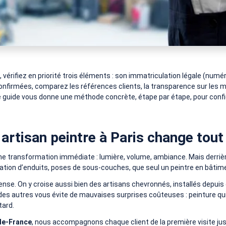
is, vérifiez en priorité trois éléments : son immatriculation légale (n
 confirmées, comparez les références clients, la transparence sur les 
e guide vous donne une méthode concrète, étape par étape, pour confier
artisan peintre à Paris change tout 
e transformation immédiate : lumière, volume, ambiance. Mais derrièr
cation d’enduits, poses de sous-couches, que seul un peintre en bâti
dense. On y croise aussi bien des artisans chevronnés, installés depui
 des autres vous évite de mauvaises surprises coûteuses : peinture qui
tard.
-de-France
, nous accompagnons chaque client de la première visite jus