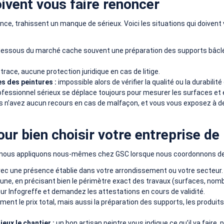
oivent vous faire renoncer
 trahissent un manque de sérieux. Voici les situations qui doivent v
dessous du marché cache souvent une préparation des supports bâclée
trace, aucune protection juridique en cas de litige.
es des peintures :
impossible alors de vérifier la qualité ou la durabilité
fessionnel sérieux se déplace toujours pour mesurer les surfaces et é
s n’avez aucun recours en cas de malfaçon, et vous vous exposez à de
r bien choisir votre entreprise de 
nous appliquons nous-mêmes chez GSC lorsque nous coordonnons des c
ec une présence établie dans votre arrondissement ou votre secteur.
ne, en précisant bien le périmètre exact des travaux (surfaces, nomb
ur Infogreffe et demandez les attestations en cours de validité.
ment le prix total, mais aussi la préparation des supports, les produit
eux le chantier :
un bon artisan peintre vous indique ce qu’il va faire