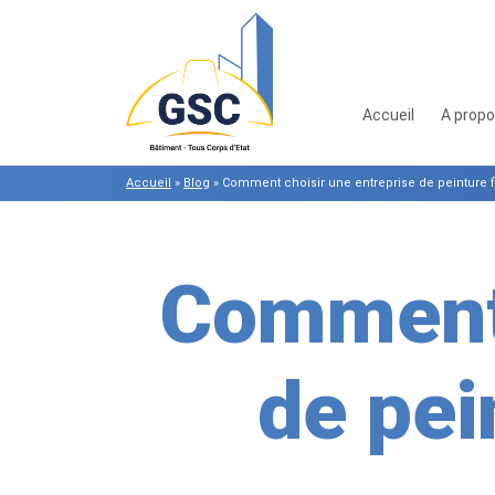
Accueil
A prop
Accueil
»
Blog
»
Comment choisir une entreprise de peinture fi
Comment 
de pei