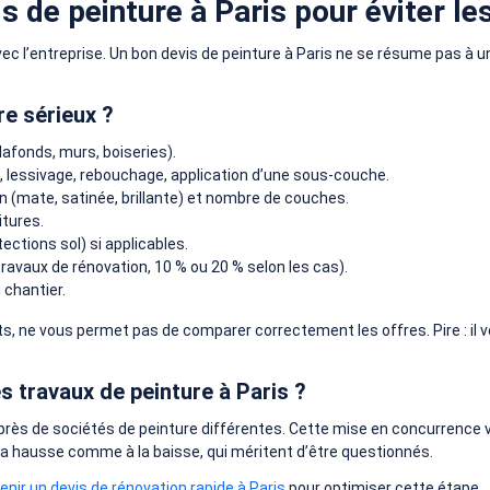
 de peinture à Paris pour éviter le
ec l’entreprise. Un bon devis de peinture à Paris ne se résume pas à un
re sérieux ?
lafonds, murs, boiseries).
, lessivage, rebouchage, application d’une sous-couche.
ion (mate, satinée, brillante) et nombre de couches.
tures.
ctions sol) si applicables.
travaux de rénovation, 10 % ou 20 % selon les cas).
 chantier.
uits, ne vous permet pas de comparer correctement les offres. Pire : i
 travaux de peinture à Paris ?
auprès de sociétés de peinture différentes. Cette mise en concurrence 
 la hausse comme à la baisse, qui méritent d’être questionnés.
ir un devis de rénovation rapide à Paris
pour optimiser cette étape.